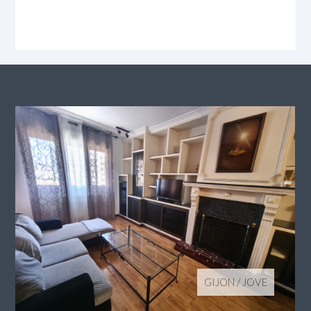
GIJON
/
JOVE