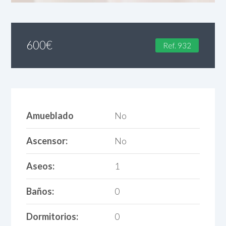
600
€
Ref. 932
Amueblado
No
Ascensor:
No
Aseos:
1
Baños:
0
Dormitorios:
0