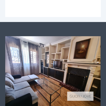
GIJON
/
JOVE