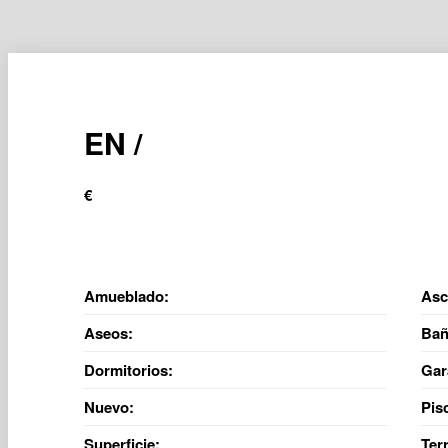
EN /
€
Amueblado:
Asc
Aseos:
Bañ
Dormitorios:
Gar
Nuevo:
Pis
Superficie:
Ter